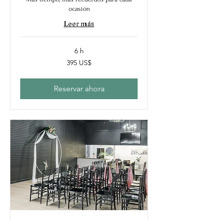
ocasión
Leer más
6 h
395
395 US$
dólares
estadounidenses
Reservar ahora