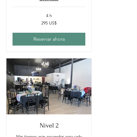
4 h
295
295 US$
dólares
estadounidenses
Reservar ahora
Nivel 2
Más tiempo, más recuerdos para cada