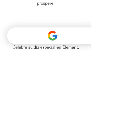
prospere.
Bodas
Celebre su día especial en Element.
Nuestro espacio flexible y moderno
encanto crean el marco perfecto para
una boda, incluyendo escapadas y
cenas de ensayo.
Preguntas frecuentes