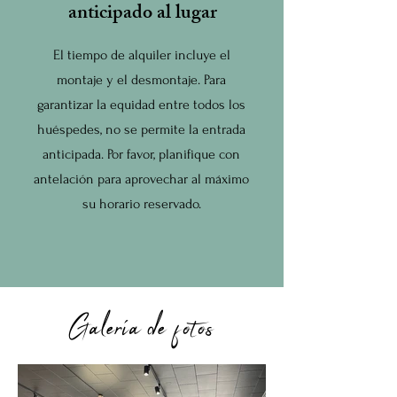
anticipado al lugar
El tiempo de alquiler incluye el
montaje y el desmontaje. Para
garantizar la equidad entre todos los
huéspedes, no se permite la entrada
anticipada. Por favor, planifique con
antelación para aprovechar al máximo
su horario reservado.
​Galería de fotos