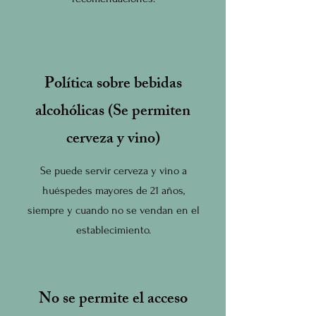
Política sobre bebidas
alcohólicas (Se permiten
cerveza y vino)
Se puede servir cerveza y vino a
huéspedes mayores de 21 años,
siempre y cuando no se vendan en el
establecimiento.
No se permite el acceso